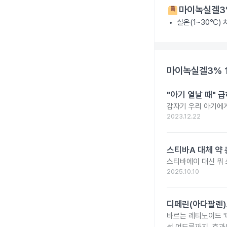
마이녹실겔3%
실온(1~30℃)
마이녹실겔3% 
"아기 열날 때" 
갑자기 우리 아기에게
2023.12.22
스티바A 대체 약 
스티바에이 대신 뭐
2025.10.10
디페린(아다팔렌)
바르는 레티노이드 '