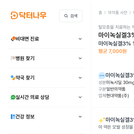
홈
의약품 사전
검색
탈모증을 치료하는 
마이녹실겔3%
비대면 진료
마이녹실겔3% 
평균
7,000원
병원 찾기
마이녹실겔3%
약국 찾기
성분
미녹시딜 30m
구분
일반의약품
업체
현대약품(주)
실시간 의료 상담
건강 정보
마이녹실겔3%
이 약은 모발 성장을