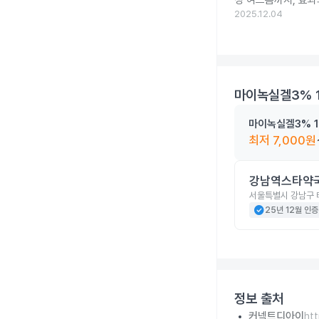
성 여드름까지, 효과
2025.12.04
마이녹실겔3% 
마이녹실겔3% 1
최저
7,000
원
강남역스타약
서울특별시 강남구 
check_circle
25년 12월 인증
정보 출처
커넥트디아이
ht