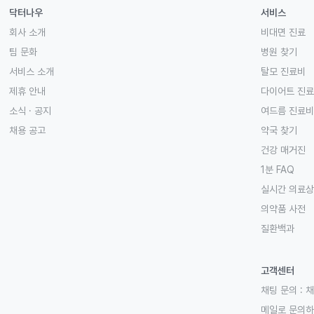
닥터나우
서비스
회사 소개
비대면 진료
팀 문화
병원 찾기
서비스 소개
탈모 진료비
제휴 안내
다이어트 진
소식 · 공지
여드름 진료비
채용 공고
약국 찾기
건강 매거진
1분 FAQ
실시간 의료
의약품 사전
질환백과
고객센터
채팅 문의 :
채
메일로 문의