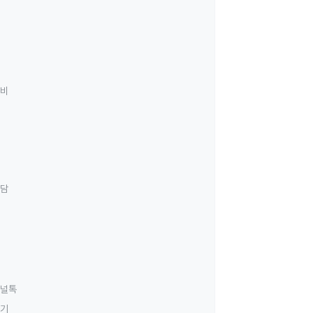
료비
상담
널톡
하기