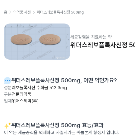
홈
의약품 사전
위더스레보플록사신정 500mg
세균감염을 치료하는 약
위더스레보플록사신정 5
위더스레보플록사신정 500mg
, 어떤 약인가요?
성분
레보플록사신 수화물 512.3mg
구분
전문의약품
업체
위더스제약(주)
위더스레보플록사신정 500mg
효능/효과
이 약은 세균증식을 억제하고 사멸시키는 퀴놀론계 항생제 입니다.