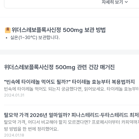
keyboard_arrow_down
자세히 보기
위더스레보플록사신정 500mg
보관 방법
실온(1~30℃) 보관합니다.
위더스레보플록사신정 500mg
관련 건강 매거진
"빈속에 타이레놀 먹어도 될까?" 타이레놀 효능부터 복용법까지
빈속에 타이레놀 먹어도 되는지 궁금했다면, 읽어보세요. 타이레놀 효능부
2024.01.31
탈모약 가격 2026년 얼마일까? 피나스테리드·두타스테리드 최저
탈모약 가격, 어디서 비교해야 할지 모르겠다면? 프로페시아부터 카피약까지
방 방법을 한 번에 정리했어요.
2024.01.18