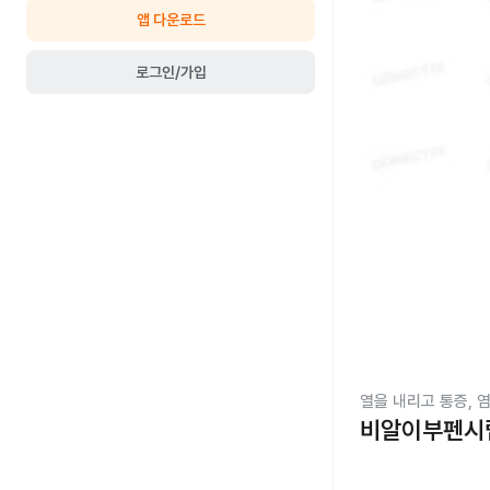
앱 다운로드
로그인/가입
열을 내리고 통증, 
비알이부펜시럽