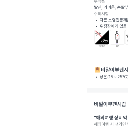
부작용
발진, 가려움, 손발
주의사항
다른 소염진통제를
위장장애가 있을 
비알이부펜시럽
상온(15～25℃
비알이부펜시럽 
"해외여행 상비약 
해외여행 시 챙기면 