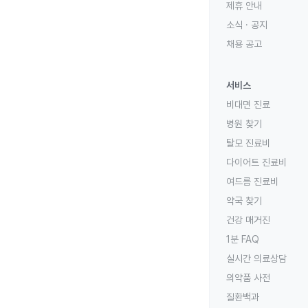
제휴 안내
소식 · 공지
채용 공고
서비스
비대면 진료
병원 찾기
탈모 진료비
다이어트 진료비
여드름 진료비
약국 찾기
건강 매거진
1분 FAQ
실시간 의료상담
의약품 사전
질환백과