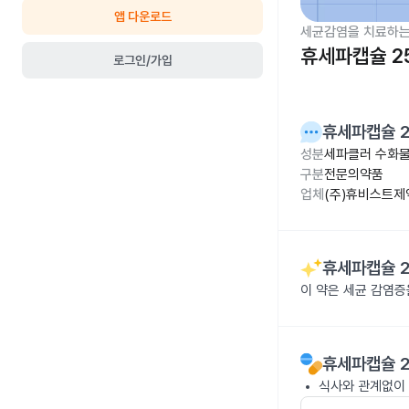
앱 다운로드
세균감염을 치료하는
휴세파캡슐 2
로그인/가입
휴세파캡슐 
성분
세파클러 수화물
구분
전문의약품
업체
(주)휴비스트제
휴세파캡슐 
이 약은 세균 감염
휴세파캡슐 
식사와 관계없이 