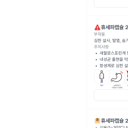
휴세파캡슐 
부작용
심한 설사, 발열, 
주의사항
세팔로스포린계 
내성균 출현을 막
항생제로 심한 설
휴세파캡슐 
실온(1~30℃)