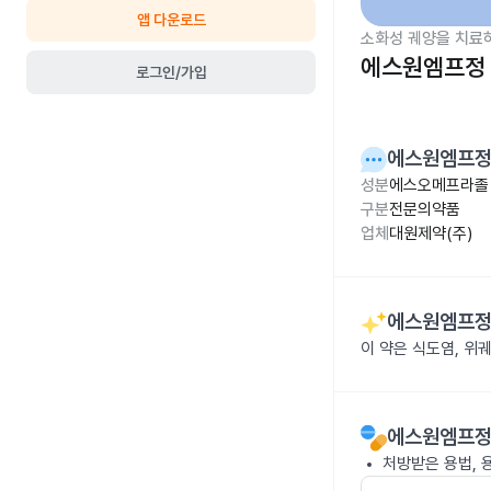
앱 다운로드
소화성 궤양을 치료
에스원엠프정 
로그인/가입
에스원엠프정
성분
에스오메프라졸 
구분
전문의약품
업체
대원제약(주)
에스원엠프정
이 약은 식도염, 위
에스원엠프정
처방받은 용법, 