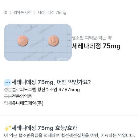
홈
의약품 사전
세레나데정 75mg
혈소판 피떡을 막는 약
세레나데정 75mg
세레나데정 75mg
, 어떤 약인가요?
성분
클로피도그렐 황산수소염 97.875mg
구분
전문의약품
업체
유니메드제약(주)
세레나데정 75mg
효능/효과
이 약은 혈소판응집을 억제하여 혈전색전질환을 예방, 치료하는 약입니다.