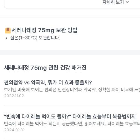
keyboard_arrow_down
자세히 보기
세레나데정 75mg
보관 방법
실온(1~30℃) 보관합니다.
세레나데정 75mg
관련 건강 매거진
편의점약 vs 약국약, 뭐가 더 효과 좋을까?
보기엔 비슷해 보이는 편의점 안전상비약과 약국약, 정확한 차이 비교해 드
2022.11.02
"빈속에 타이레놀 먹어도 될까?" 타이레놀 효능부터 복용법까지
빈속에 타이레놀 먹어도 되는지 궁금했다면, 읽어보세요. 타이레놀 효능부
2024.01.31