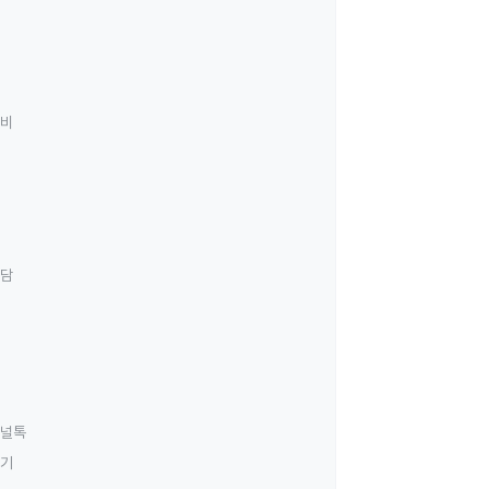
료비
상담
널톡
하기