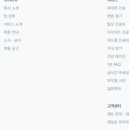
닥터나우
서비스
회사 소개
비대면 진료
팀 문화
병원 찾기
서비스 소개
탈모 진료비
제휴 안내
다이어트 진
소식 · 공지
여드름 진료비
채용 공고
약국 찾기
건강 매거진
1분 FAQ
실시간 의료
의약품 사전
질환백과
고객센터
채팅 문의 :
채
메일로 문의