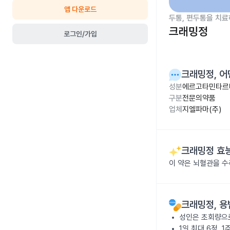
앱 다운로드
두통, 편두통을 치료
크래밍정
로그인/가입
크래밍정
, 
성분
에르고타민타르타
구분
전문의약품
업체
지엘파마(주)
크래밍정
효능
이 약은 뇌혈관을 수
크래밍정
, 
성인은 초회량으로
1일 최대 6정, 