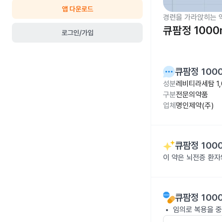
앱 다운로드
경련을 가라앉히는 
큐팜정 1000
로그인/가입
큐팜정 100
성분
레비티라세탐 1,
구분
전문의약품
업체
명인제약(주)
큐팜정 100
이 약은 뇌전증 환자
큐팜정 100
임의로 복용을 중