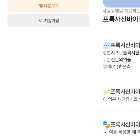
앱 다운로드
세균감염을 치료하는
프록사신바이정
로그인/가입
프록사신바이
성분
시프로플록사신염
구분
전문의약품
업체
(주)휴온스
프록사신바이
이 약은 세균증식을
프록사신바이
약을 복용할 때 