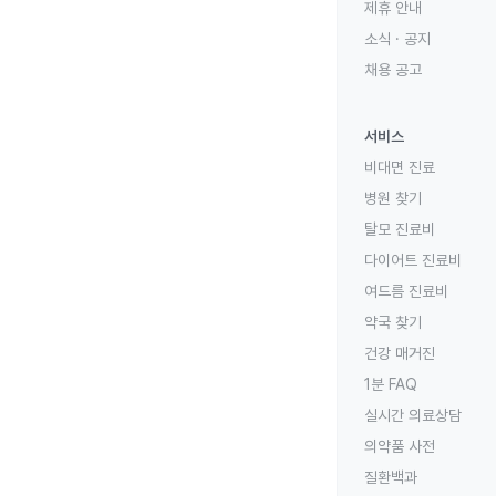
제휴 안내
소식 · 공지
채용 공고
서비스
비대면 진료
병원 찾기
탈모 진료비
다이어트 진료비
여드름 진료비
약국 찾기
건강 매거진
1분 FAQ
실시간 의료상담
의약품 사전
질환백과