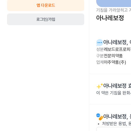
앱 다운로드
기침을 가라앉히고 
아나레보정
로그인/가입
아나레보정
,
성분
레보드로프로피진
구분
전문의약품
업체
아주약품(주)
아나레보정
이 약은 기침을 완화
아나레보정
,
처방받은 용법, 