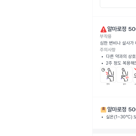
알마로정 50
부작용
심한 변비나 설사가
주의사항
다른 약과의 상호
2주 정도 복용해
알마로정 50
실온(1~30℃)