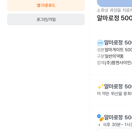
앱 다운로드
소화성 궤양을 치료
알마로정 50
로그인/가입
알마로정 50
성분
알마게이트 50
구분
일반의약품
업체
(주)팜젠사이언
알마로정 50
이 약은 위산을 중화
알마로정 50
식후 30분~ 1