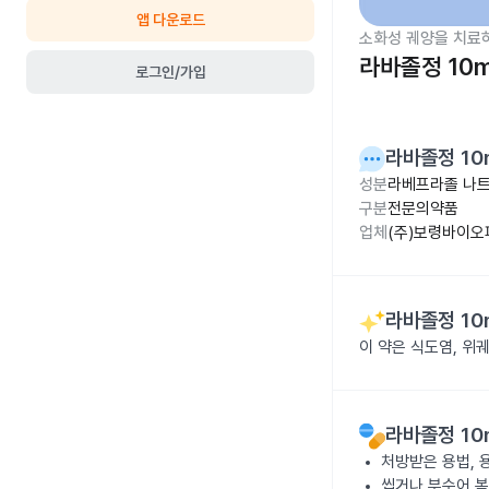
앱 다운로드
소화성 궤양을 치료
라바졸정 10
로그인/가입
라바졸정 10
성분
라베프라졸 나트
구분
전문의약품
업체
(주)보령바이오
라바졸정 10
이 약은 식도염, 위
라바졸정 10
처방받은 용법, 
씹거나 부수어 복