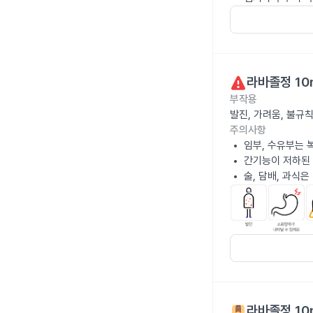
라바졸정 10
부작용
발진, 가려움, 불규
주의사항
임부, 수유부는 
간기능이 저하된
술, 담배, 과식
라바졸정 10