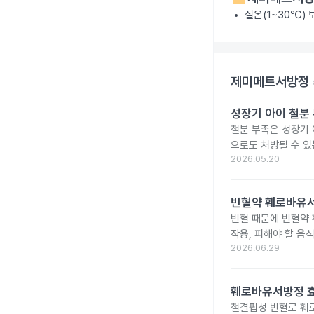
실온(1~30℃)
제미메트서방정 
성장기 아이 철분
철분 부족은 성장기 
으로도 처방될 수 있
2026.05.20
빈혈약 훼로바유서
빈혈 때문에 빈혈약
작용, 피해야 할 음
2026.06.29
훼로바유서방정 효
철결핍성 빈혈로 훼