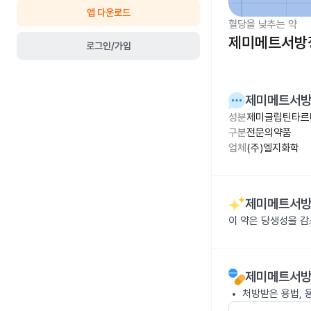
앱 다운로드
혈당을 낮추는 약
제미메트서방정
로그인/가입
제미메트서방정
성분
제미글립틴타르타
구분
전문의약품
업체
(주)엘지화학
제미메트서방정
이 약은 당생성을 
제미메트서방정
처방받은 용법, 