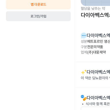
앱 다운로드
혈당을 낮추는 약
다이아벡스엑스
로그인/가입
다이아벡스엑
성분
메트포르민 염산염
구분
전문의약품
업체
(주)대웅제약
다이아벡스엑
이 약은 당뇨환자의
다이아벡스엑
식사와 함께 혹은