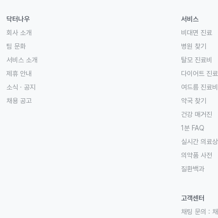
닥터나우
서비스
회사 소개
비대면 진료
팀 문화
병원 찾기
서비스 소개
탈모 진료비
제휴 안내
다이어트 진
소식 · 공지
여드름 진료비
채용 공고
약국 찾기
건강 매거진
1분 FAQ
실시간 의료
의약품 사전
질환백과
고객센터
채팅 문의 :
채