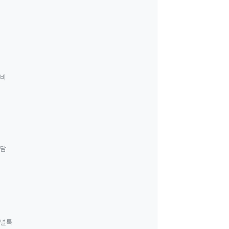
료비
상담
널톡