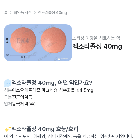
홈
의약품 사전
엑소라졸정 40mg
소화성 궤양을 치료하는 약
엑소라졸정 40mg
엑소라졸정 40mg
, 어떤 약인가요?
성분
에스오메프라졸 마그네슘 삼수화물 44.5mg
구분
전문의약품
업체
동국제약(주)
엑소라졸정 40mg
효능/효과
이 약은 식도염, 위궤양, 십이지장궤양 등을 치료하는 위산차단제입니다.