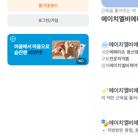
앱 다운로드
근육을 풀어주는 약
에이치엘비에페
로그인/가입
에이치엘비에
성분
에페리손 염산염
구분
전문의약품
AD
업체
에이치엘비제약(
에이치엘비에
이 약은 근육을 풀
에이치엘비에
처방받은 용법, 