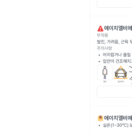
에이치엘비에
부작용
발진, 가려움, 근육
주의사항
어지럽거나 졸릴 
입안이 건조해지고
에이치엘비에
실온(1~30℃)