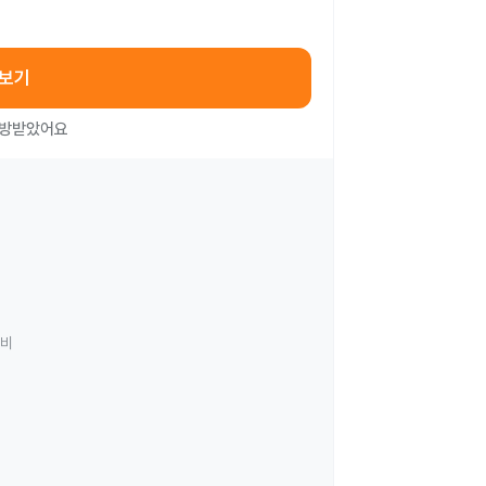
아보기
처방받았어요
료비