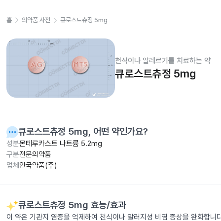
홈
의약품 사전
큐로스트츄정 5mg
천식이나 알레르기를 치료하는 약
큐로스트츄정 5mg
큐로스트츄정 5mg
, 어떤 약인가요?
성분
몬테루카스트 나트륨 5.2mg
구분
전문의약품
업체
안국약품(주)
큐로스트츄정 5mg
효능/효과
이 약은 기관지 염증을 억제하여 천식이나 알러지성 비염 증상을 완화합니다