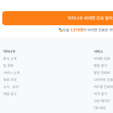
닥터나우 비대면 진료 알
오늘
1,379명
이 비대면 진료로 
닥터나우
서비스
회사 소개
비대면 진료
팀 문화
병원 찾기
서비스 소개
탈모 진료비
제휴 안내
다이어트 진
소식 · 공지
여드름 진료비
채용 공고
약국 찾기
건강 매거진
1분 FAQ