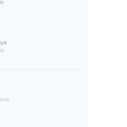
상담
널톡
하기
00439