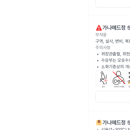
가나메드정 
부작용
구역, 설사, 변비,
주의사항
위장관출혈, 위천
수유부는 모유수
소화기증상의 개선
가나메드정 
실온(1~30℃)