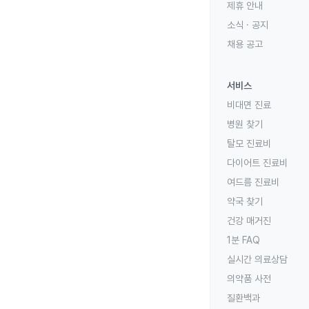
제휴 안내
소식 · 공지
채용 공고
서비스
비대면 진료
병원 찾기
탈모 진료비
다이어트 진료비
여드름 진료비
약국 찾기
건강 매거진
1분 FAQ
실시간 의료상담
의약품 사전
질환백과