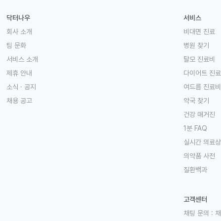
닥터나우
서비스
회사 소개
비대면 진료
팀 문화
병원 찾기
서비스 소개
탈모 진료비
제휴 안내
다이어트 진
소식 · 공지
여드름 진료비
채용 공고
약국 찾기
건강 매거진
1분 FAQ
실시간 의료
의약품 사전
질환백과
고객센터
채팅 문의 :
채