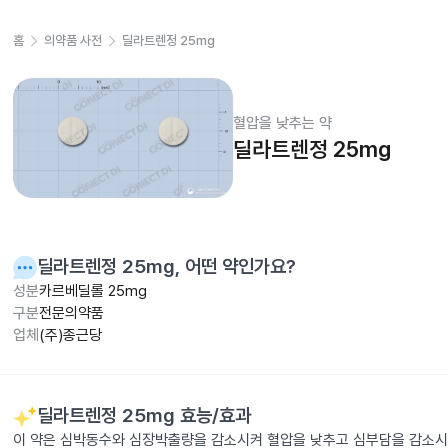
홈
의약품 사전
딜라트렌정 25mg
혈압을 낮추는 약
딜라트렌정 25mg
딜라트렌정 25mg
, 어떤 약인가요?
성분
카르베딜롤 25mg
구분
전문의약품
업체
(주)종근당
딜라트렌정 25mg
효능/효과
이 약은 심박동수와 심장박출량을 감소시켜 혈압을 낮추고 심부담을 감소시