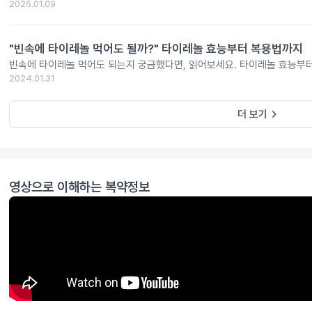
2026.01.09
"빈속에 타이레놀 먹어도 될까?" 타이레놀 효능부터 복용법까지
빈속에 타이레놀 먹어도 되는지 궁금했다면, 읽어보세요. 타이레놀 효능부
2024.01.31
keyboard_arrow_right
더 보기
영상으로 이해하는 복약정보