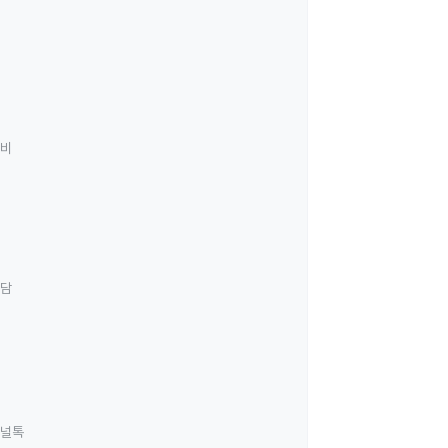
료비
상담
널톡