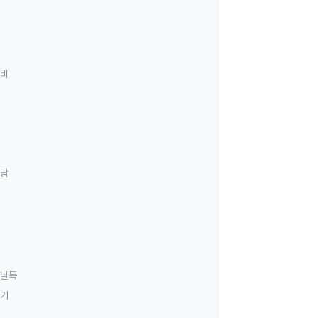
료비
상담
널톡
하기