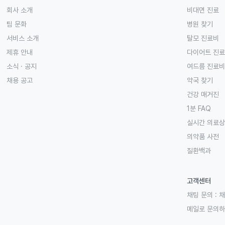
회사 소개
비대면 진료
팀 문화
병원 찾기
서비스 소개
탈모 진료비
제휴 안내
다이어트 진
소식 · 공지
여드름 진료비
채용 공고
약국 찾기
건강 매거진
1분 FAQ
실시간 의료
의약품 사전
질환백과
고객센터
채팅 문의 :
채
메일로 문의