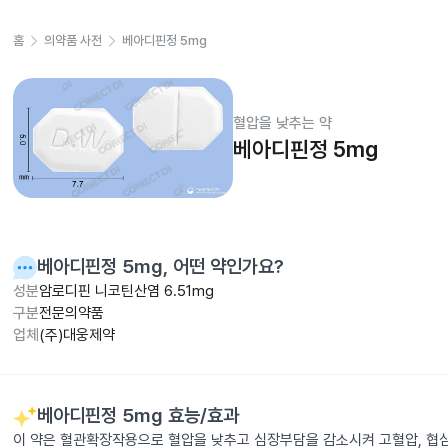
홈
의약품 사전
베아디핀정 5mg
혈압을 낮추는 약
베아디핀정 5mg
베아디핀정 5mg
, 어떤 약인가요?
성분
암로디핀 니코틴산염 6.51mg
구분
전문의약품
업체
(주)대웅제약
베아디핀정 5mg
효능/효과
이 약은 혈관확장작용으로 혈압을 낮추고 심장부담을 감소시켜 고혈압, 협