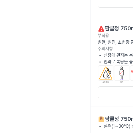
팜클정 750
부작용
발열, 발진, 소변량
주의사항
신장애 환자는 복
임의로 복용을 중
팜클정 750
실온(1∼30℃)