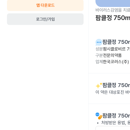
앱 다운로드
바이러스감염을 치료
팜클정 750
로그인/가입
팜클정 750
성분
팜시클로비르 7
구분
전문의약품
업체
한국코러스(주)
팜클정 750
이 약은 대상포진 
팜클정 750
처방받은 용법, 