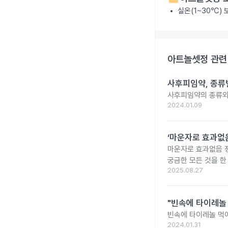
실온(1~30℃)
아트놀셋정
관련
사후피임약, 종류
사후피임약의 종류와
2024.01.09
‘마운자로 효과없음
마운자로 효과없음 
궁금한 모든 것을 한
2025.08.27
"빈속에 타이레놀
빈속에 타이레놀 먹
2024.01.31