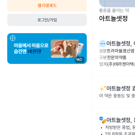
앱 다운로드
통증을 줄이는 약
아트놀셋정
로그인/가입
아트놀셋정
,
성분
트라마돌염산염 
구분
전문의약품
AD
업체
(주)테라젠이텍
아트놀셋정
이 약은 중등도 및 
아트놀셋정
,
처방받은 용법, 
1일 8정을 초과