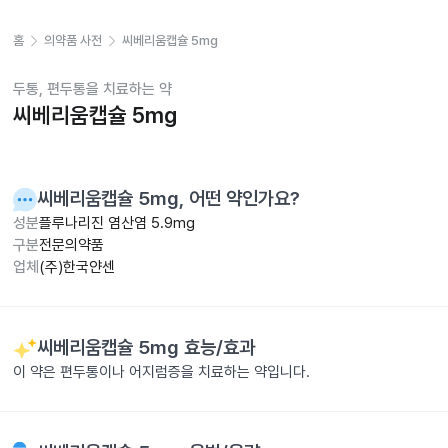
홈
의약품 사전
씨베리움캡슐 5mg
두통, 편두통을 치료하는 약
씨베리움캡슐 5mg
씨베리움캡슐 5mg
, 어떤 약인가요?
성분
플루나리진 염산염 5.9mg
구분
전문의약품
업체
(주)한국얀센
씨베리움캡슐 5mg
효능/효과
이 약은 편두통이나 어지럼증을 치료하는 약입니다.