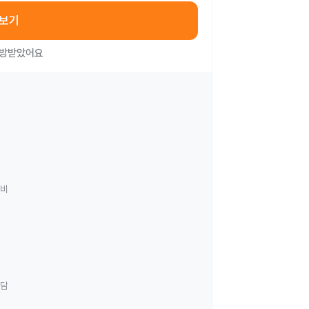
아보기
처방받았어요
료비
상담