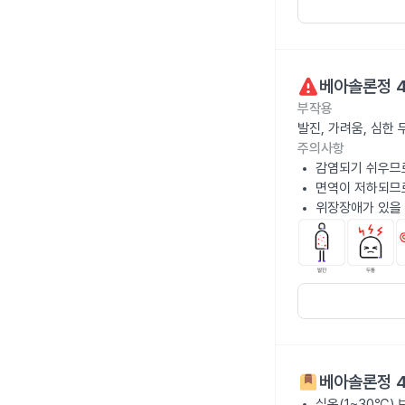
베아솔론정 
부작용
발진, 가려움, 심한
주의사항
감염되기 쉬우므로
면역이 저하되므
위장장애가 있을 
베아솔론정 
실온(1~30℃)