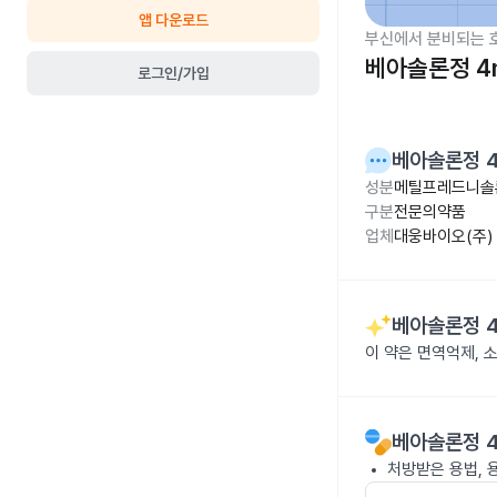
앱 다운로드
부신에서 분비되는 
베아솔론정 4
로그인/가입
베아솔론정 
성분
메틸프레드니솔
구분
전문의약품
업체
대웅바이오(주)
베아솔론정 
이 약은 면역억제,
베아솔론정 
처방받은 용법, 