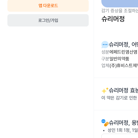
앱 다운로드
감기 증상을 조절하
슈리머정
로그인/가입
슈리머정
, 
성분
에페드린염산염 
구분
일반의약품
업체
(주)휴비스트제
슈리머정
효능
이 약은 감기로 인한
슈리머정
, 
성인 1회 1정, 