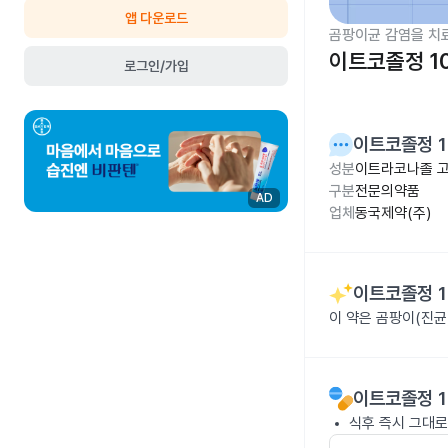
앱 다운로드
곰팡이균 감염을 치
이트코졸정 1
로그인/가입
이트코졸정 1
성분
이트라코나졸 고
구분
전문의약품
AD
업체
동국제약(주)
이트코졸정 1
이 약은 곰팡이(진균
이트코졸정 1
식후 즉시 그대로