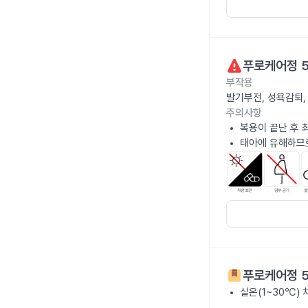
푸로케어정 
부작용
발기부전, 성욕감퇴,
주의사항
복용이 끝난 후 
태아에 유해하므로
푸로케어정 
실온(1~30℃)