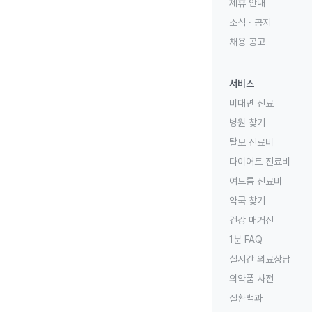
제휴 안내
소식 · 공지
채용 공고
서비스
비대면 진료
병원 찾기
탈모 진료비
다이어트 진료비
여드름 진료비
약국 찾기
건강 매거진
1분 FAQ
실시간 의료상담
의약품 사전
질환백과