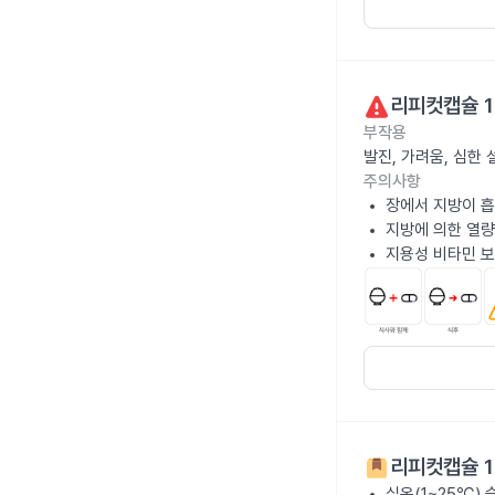
리피컷캡슐 1
부작용
발진, 가려움, 심한
주의사항
장에서 지방이 흡
지방에 의한 열량
지용성 비타민 보
리피컷캡슐 1
실온(1~25℃)