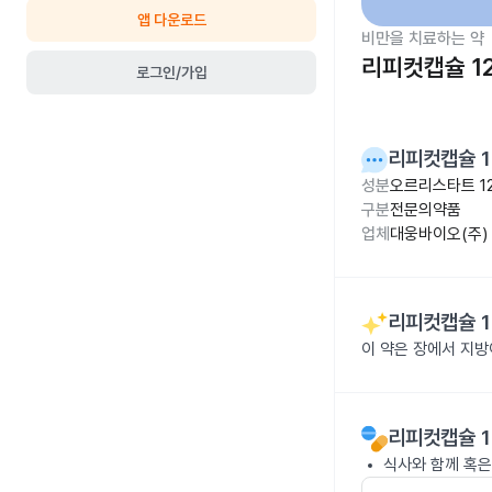
앱 다운로드
비만을 치료하는 약
리피컷캡슐 1
로그인/가입
리피컷캡슐 1
성분
오르리스타트 1
구분
전문의약품
업체
대웅바이오(주)
리피컷캡슐 1
이 약은 장에서 지
리피컷캡슐 1
식사와 함께 혹은