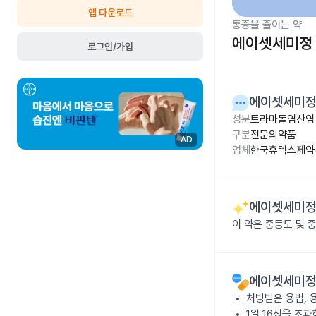
앱 다운로드
통증을 줄이는 약
에이셋세미정
로그인/가입
에이셋세미
성분
트라마돌염산염 1
구분
전문의약품
AD
업체
한국휴텍스제약(
에이셋세미
이 약은 중등도 및 
에이셋세미
처방받은 용법, 
1일 16정을 초