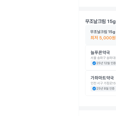
무조날크림 15g
무조날크림 15g
최저
5,000
원
늘푸른약국
서울 송파구 송파대로
check_circle
25년 12월 인증
가좌마트약국
인천 서구 가정로15
check_circle
25년 8월 인증