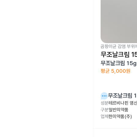
곰팡이균 감염 부위
무조날크림 1
무조날크림 15g
평균
5,000원
무조날크림 1
성분
테르비나핀 염산
구분
일반의약품
업체
한미약품(주)