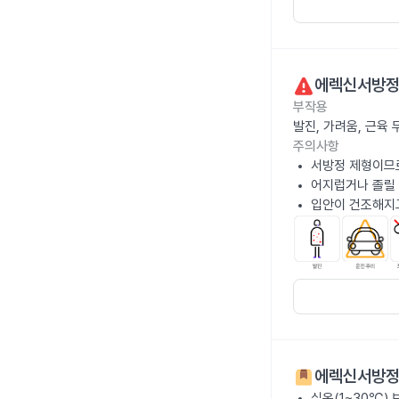
에렉신서방정
부작용
발진, 가려움, 근육
주의사항
서방정 제형이므
어지럽거나 졸릴 
입안이 건조해지고
에렉신서방정
실온(1~30℃)