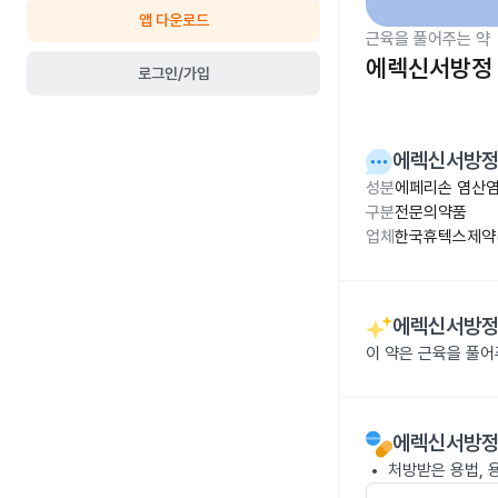
앱 다운로드
근육을 풀어주는 약
에렉신서방정 
로그인/가입
에렉신서방정
성분
에페리손 염산염
구분
전문의약품
업체
한국휴텍스제약(
에렉신서방정
이 약은 근육을 풀
에렉신서방정
처방받은 용법, 