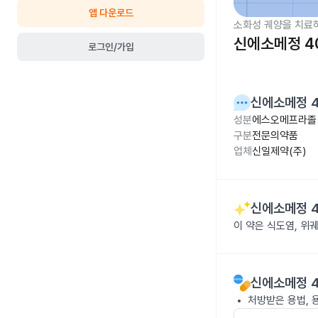
앱 다운로드
소화성 궤양을 치료
신에소메정 4
로그인/가입
신에소메정 
성분
에스오메프라졸 
구분
전문의약품
업체
신일제약(주)
신에소메정 
이 약은 식도염, 위
신에소메정 
처방받은 용법, 