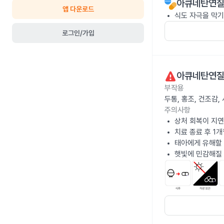
아큐네탄연질
앱 다운로드
식도 자극을 막기
로그인/가입
아큐네탄연질
부작용
두통, 홍조, 건조감
주의사항
상처 회복이 지연
치료 종료 후 1
태아에게 유해할 
햇빛에 민감해질 