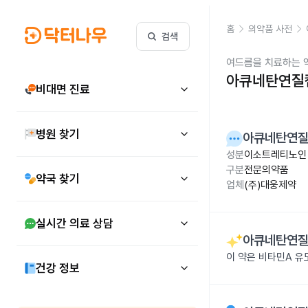
홈
의약품 사전
검색
여드름을 치료하는 
아큐네탄연질캡
비대면 진료
병원 찾기
아큐네탄연질
성분
이소트레티노인 
구분
전문의약품
약국 찾기
업체
(주)대웅제약
실시간 의료 상담
아큐네탄연질
이 약은 비타민A 유
건강 정보