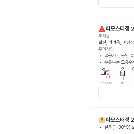
파모스터정 
부작용
발진, 가려움, 비정
주의사항
복용기간 동안 속
수유부는 모유수
파모스터정 
실온(1~30℃)