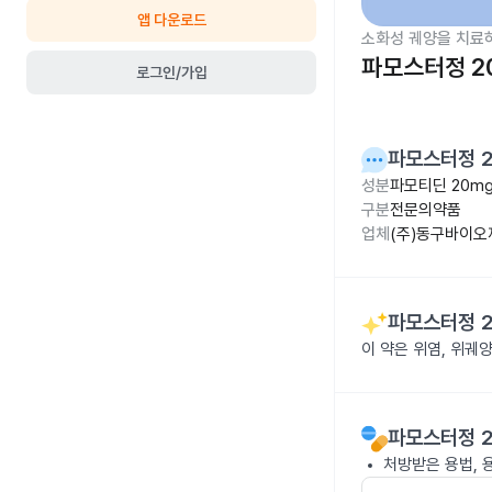
앱 다운로드
소화성 궤양을 치료
파모스터정 2
로그인/가입
파모스터정 
성분
파모티딘 20m
구분
전문의약품
업체
(주)동구바이오
파모스터정 
이 약은 위염, 위궤
파모스터정 
처방받은 용법, 