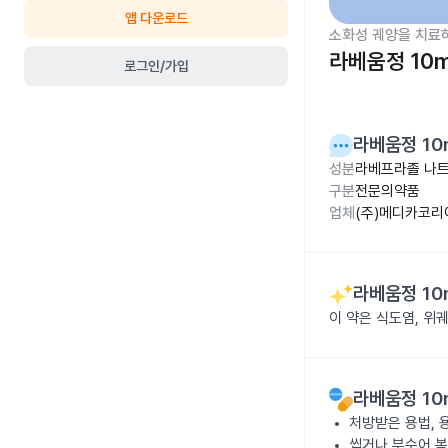
앱 다운로드
소화성 궤양을 치료
라베움정 10
로그인/가입
라베움정 10
성분
라베프라졸 나트
구분
전문의약품
업체
(주)메디카코리
라베움정 10
이 약은 식도염, 위
라베움정 10
처방받은 용법, 
씹거나 부수어 복