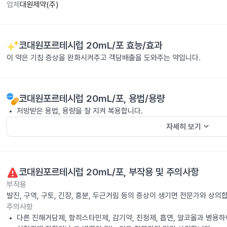
업체
대원제약(주)
코대원포르테시럽 20mL/포
효능/효과
이 약은 기침 증상을 완화시켜주고 객담배출을 도와주는 약입니다.
코대원포르테시럽 20mL/포
, 용법/용량
처방받은 용법, 용량을 잘 지켜 복용합니다.
keyboard_arrow_down
자세히 보기
코대원포르테시럽 20mL/포
, 부작용 및 주의사항
부작용
발진, 구역, 구토, 긴장, 흥분, 두근거림 등의 증상이 생기면 전문가와 상의
주의사항
다른 진해거담제, 항히스타민제, 감기약, 진정제, 흡연, 알코올과 병용