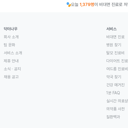
오늘
1,379명
이 비대면 진료로 
닥터나우
서비스
회사 소개
비대면 진료
팀 문화
병원 찾기
서비스 소개
탈모 진료비
제휴 안내
다이어트 진
소식 · 공지
여드름 진료비
채용 공고
약국 찾기
건강 매거진
1분 FAQ
실시간 의료
의약품 사전
질환백과