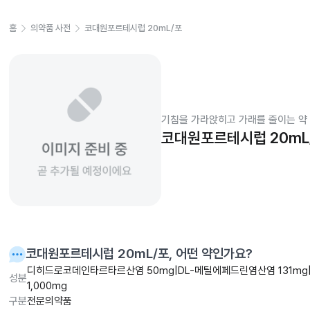
홈
의약품 사전
코대원포르테시럽 20mL/포
기침을 가라앉히고 가래를 줄이는 약
코대원포르테시럽 20mL
코대원포르테시럽 20mL/포
, 어떤 약인가요?
디히드로코데인타르타르산염 50mg|DL-메틸에페드린염산염 131m
성분
1,000mg
구분
전문의약품