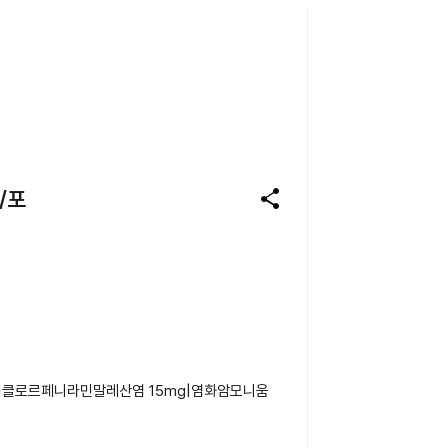
share
/포
g|클로르페니라민말레산염 15mg|염화암모니움