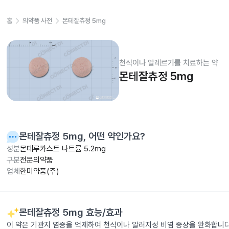
홈
의약품 사전
몬테잘츄정 5mg
천식이나 알레르기를 치료하는 약
몬테잘츄정 5mg
몬테잘츄정 5mg
, 어떤 약인가요?
성분
몬테루카스트 나트륨 5.2mg
구분
전문의약품
업체
한미약품(주)
몬테잘츄정 5mg
효능/효과
이 약은 기관지 염증을 억제하여 천식이나 알러지성 비염 증상을 완화합니다