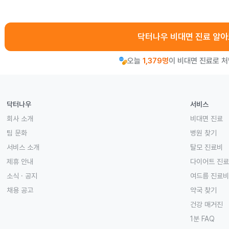
닥터나우 비대면 진료 알
오늘
1,379명
이 비대면 진료로 
닥터나우
서비스
회사 소개
비대면 진료
팀 문화
병원 찾기
서비스 소개
탈모 진료비
제휴 안내
다이어트 진
소식 · 공지
여드름 진료비
채용 공고
약국 찾기
건강 매거진
1분 FAQ