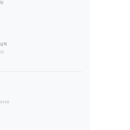
상담
널톡
하기
00439