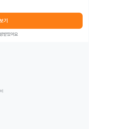
아보기
처방받았어요
료비