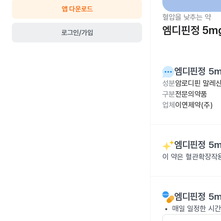
앱 다운로드
혈압을 낮추는 약
엠디핀정 5m
로그인/가입
엠디핀정 5
성분
암로디핀 말레산염
구분
전문의약품
업체
이연제약(주)
엠디핀정 5
이 약은 혈관확장작
엠디핀정 5
매일 일정한 시간