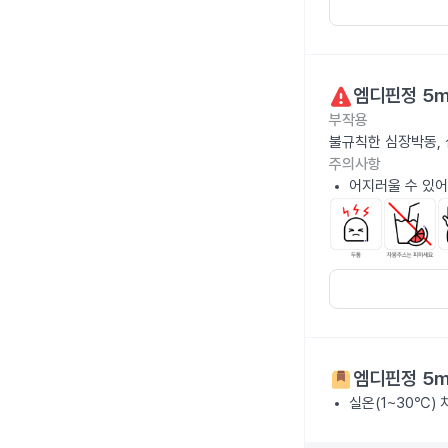
엠디핀정 5
부작용
불규칙한 심장박동, 
주의사항
어지러울 수 있어
엠디핀정 5
실온(1~30℃)