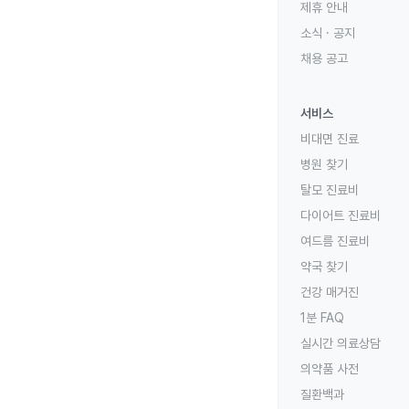
제휴 안내
소식 · 공지
채용 공고
서비스
비대면 진료
병원 찾기
탈모 진료비
다이어트 진료비
여드름 진료비
약국 찾기
건강 매거진
1분 FAQ
실시간 의료상담
의약품 사전
질환백과