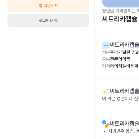
앱 다운로드
경련을 가라앉히는 
씨트리카캡슐 
로그인/가입
씨트리카캡슐
성분
프레가발린 75
구분
전문의약품
업체
에이치엘비제약(
씨트리카캡슐
이 약은 경련이나 
씨트리카캡슐
처방받은 용법, 