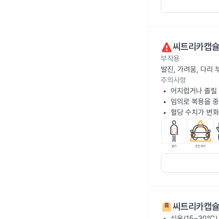
씨트리카캡슐
부작용
발진, 가려움, 다리
주의사항
어지럽거나 졸릴 
임의로 복용을 중
혈당 수치가 변화
씨트리카캡슐
실온(15~30℃