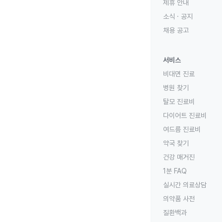
제휴 안내
소식 · 공지
채용 공고
서비스
비대면 진료
병원 찾기
탈모 진료비
다이어트 진료비
여드름 진료비
약국 찾기
건강 매거진
1분 FAQ
실시간 의료상담
의약품 사전
질환백과