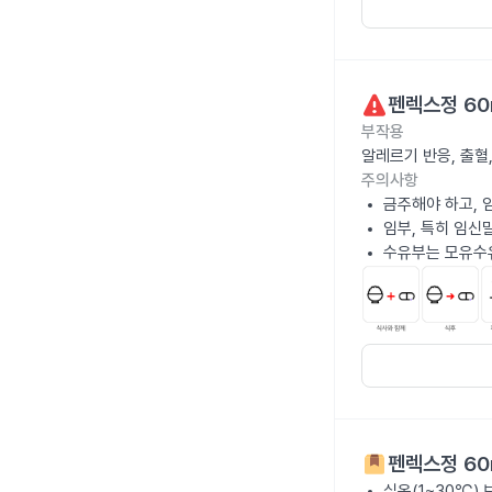
펜렉스정 60
부작용
알레르기 반응, 출혈
주의사항
금주해야 하고, 
임부, 특히 임신
수유부는 모유수
펜렉스정 60
실온(1~30℃)