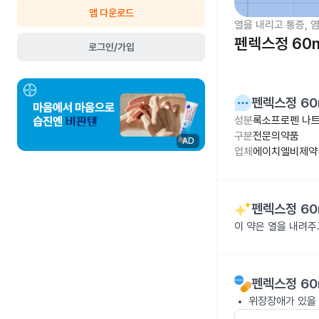
앱 다운로드
열을 내리고 통증, 
펜렉스정 60
로그인/가입
펜렉스정 60
성분
록소프로펜 나트륨
구분
전문의약품
AD
업체
에이치엘비제약(
펜렉스정 60
이 약은 열을 내려
펜렉스정 60
위장장애가 있을 