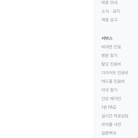
제휴 안내
소식 · 공지
채용 공고
서비스
비대면 진료
병원 찾기
탈모 진료비
다이어트 진료비
여드름 진료비
약국 찾기
건강 매거진
1분 FAQ
실시간 의료상담
의약품 사전
질환백과