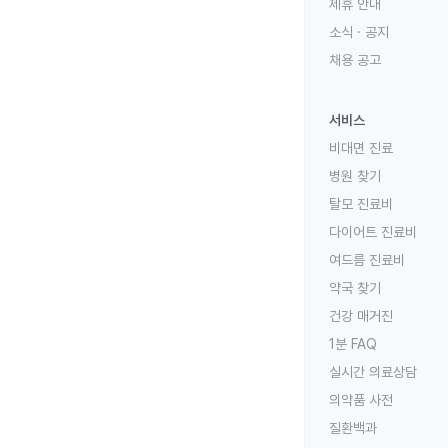
제휴 안내
소식 · 공지
채용 공고
서비스
비대면 진료
병원 찾기
탈모 진료비
다이어트 진료비
여드름 진료비
약국 찾기
건강 매거진
1분 FAQ
실시간 의료상담
의약품 사전
질환백과