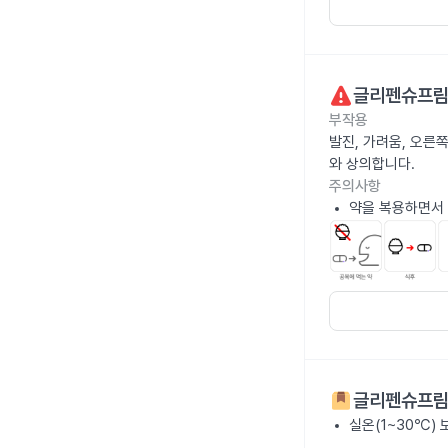
글리펜슈프림
부작용
발진, 가려움, 오른쪽
와 상의합니다.
주의사항
약을 복용하면서 
글리펜슈프림
실온(1~30℃)