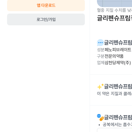
앱 다운로드
혈중 지질 수치를 낮
글리펜슈프림정
로그인/가입
글리펜슈프림
성분
페노피브레이트 
구분
전문의약품
업체
삼천당제약(주)
글리펜슈프림
이 약은 지질과 콜
글리펜슈프림
공복에서는 흡수