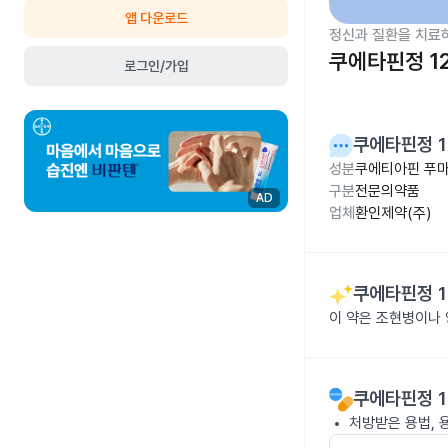
앱 다운로드
정신과 질환을 치료
쿠에타핀정 12
로그인/가입
쿠에타핀정 1
성분
쿠에티아핀 푸마
구분
전문의약품
AD
업체
환인제약(주)
쿠에타핀정 1
이 약은 조현병이나
쿠에타핀정 1
처방받은 용법, 