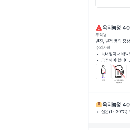
옥티늄정 4
부작용
발진, 발적 등의 증
주의사항
녹내장이나 배뇨
금주해야 합니다.
옥티늄정 4
실온(1∼30℃)