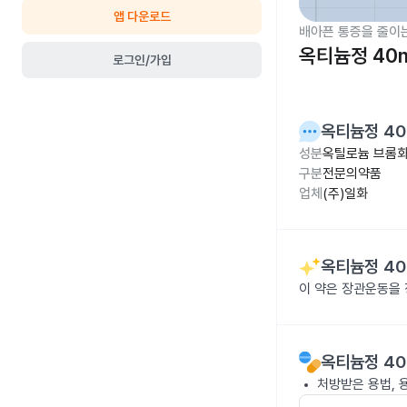
앱 다운로드
배아픈 통증을 줄이
옥티늄정 40
로그인/가입
옥티늄정 4
성분
옥틸로늄 브롬화
구분
전문의약품
업체
(주)일화
옥티늄정 4
이 약은 장관운동을 
옥티늄정 4
처방받은 용법, 