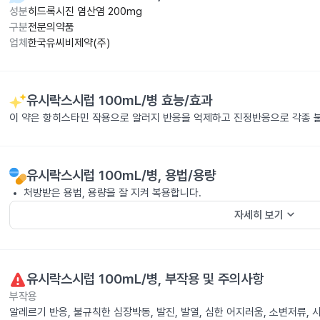
성분
히드록시진 염산염 200mg
구분
전문의약품
업체
한국유씨비제약(주)
유시락스시럽 100mL/병
효능/효과
이 약은 항히스타민 작용으로 알러지 반응을 억제하고 진정반응으로 각종 
유시락스시럽 100mL/병
, 용법/용량
처방받은 용법, 용량을 잘 지켜 복용합니다.
keyboard_arrow_down
자세히 보기
유시락스시럽 100mL/병
, 부작용 및 주의사항
부작용
알레르기 반응, 불규칙한 심장박동, 발진, 발열, 심한 어지러움, 소변저류,