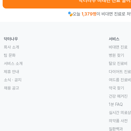
닥터나우 비대면 진료 알
오늘
1,379명
이 비대면 진료로 
닥터나우
서비스
회사 소개
비대면 진료
팀 문화
병원 찾기
서비스 소개
탈모 진료비
제휴 안내
다이어트 진
소식 · 공지
여드름 진료비
채용 공고
약국 찾기
건강 매거진
1분 FAQ
실시간 의료
의약품 사전
질환백과