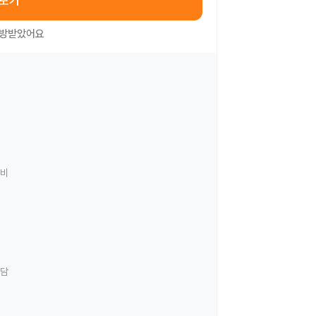
아보기
처방받았어요
료비
상담