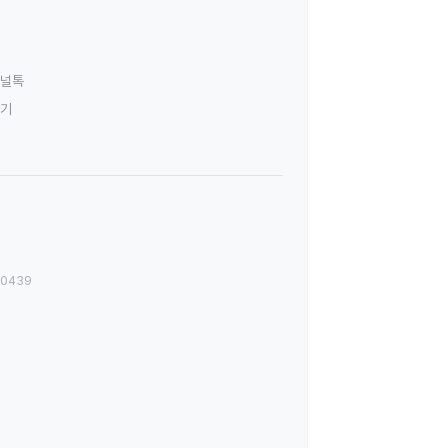
널톡
하기
00439