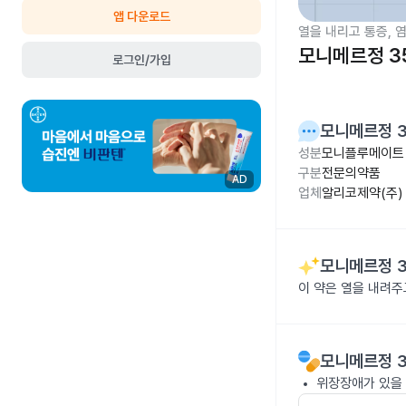
앱 다운로드
열을 내리고 통증, 
모니메르정 3
로그인/가입
모니메르정 
성분
모니플루메이트 
구분
전문의약품
AD
업체
알리코제약(주)
모니메르정 
이 약은 열을 내려
모니메르정 
위장장애가 있을 