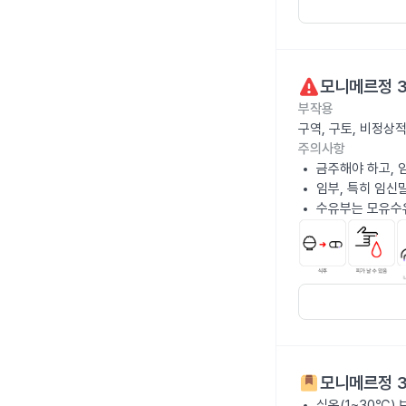
모니메르정 
부작용
구역, 구토, 비정상
주의사항
금주해야 하고, 
임부, 특히 임신
수유부는 모유수
모니메르정 
실온(1~30℃)