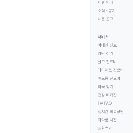
제휴 안내
소식 · 공지
채용 공고
서비스
비대면 진료
병원 찾기
탈모 진료비
다이어트 진료비
여드름 진료비
약국 찾기
건강 매거진
1분 FAQ
실시간 의료상담
의약품 사전
질환백과