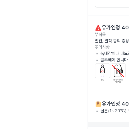
유가인정 4
부작용
발진, 발적 등의 증
주의사항
녹내장이나 배뇨
금주해야 합니다.
유가인정 4
실온(1∼30℃)