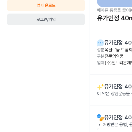
앱 다운로드
배아픈 통증을 줄이
유가인정 40
로그인/가입
유가인정 4
성분
옥틸로늄 브롬화
구분
전문의약품
업체
(주)셀트리온제
유가인정 4
이 약은 장관운동을 
유가인정 4
처방받은 용법, 