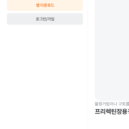
앱 다운로드
로그인/가입
울렁거림이나 구토를
프리렉틴장용