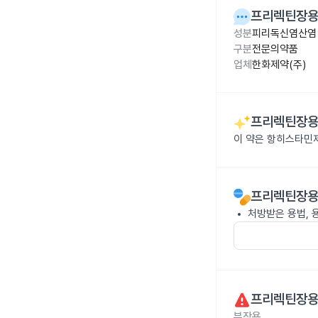
프리렉틴장
성분
피리독신염산염 
구분
전문의약품
업체
한화제약(주)
프리렉틴장
이 약은 항히스타민제
프리렉틴장
처방받은 용법, 
프리렉틴장
부작용