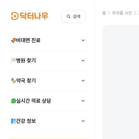
홈
의약품 사전
검색
비대면 진료
병원 찾기
약국 찾기
실시간 의료 상담
건강 정보