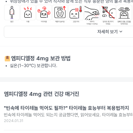
위장장애가 있을 수 있어 식사와 함께 또는 식후 충분한 양의 물과 복용
keyboard_arrow_down
자세히 보기
엠피디엘정 4mg
보관 방법
실온(1~30℃) 보관합니다.
엠피디엘정 4mg
관련 건강 매거진
"빈속에 타이레놀 먹어도 될까?" 타이레놀 효능부터 복용법까지
빈속에 타이레놀 먹어도 되는지 궁금했다면, 읽어보세요. 타이레놀 효능부
2024.01.31