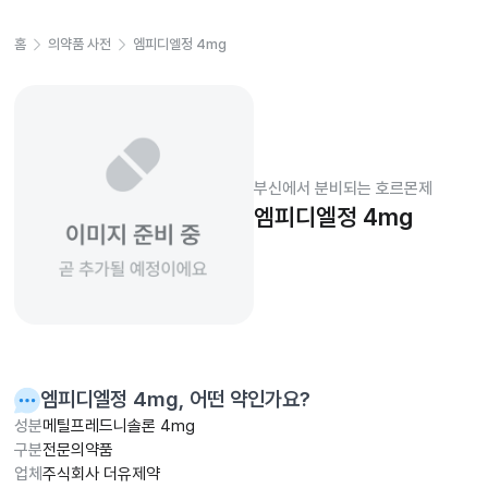
홈
의약품 사전
엠피디엘정 4mg
부신에서 분비되는 호르몬제
엠피디엘정 4mg
엠피디엘정 4mg
, 어떤 약인가요?
성분
메틸프레드니솔론 4mg
구분
전문의약품
업체
주식회사 더유제약