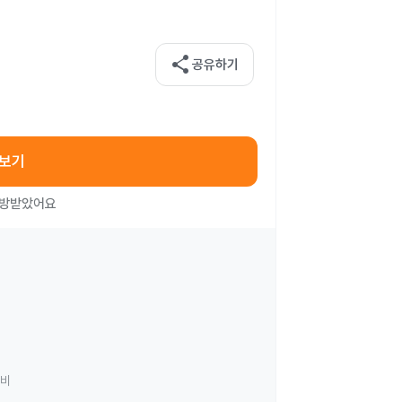
share
공유하기
아보기
처방받았어요
료비