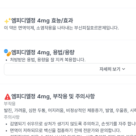
엠피디엘정 4mg
효능/효과
이 약은 면역억제, 소염작용을 나타내는 부신피질호르몬제입니다.
엠피디엘정 4mg
, 용법/용량
처방받은 용법, 용량을 잘 지켜 복용합니다.
keyboard_arrow_down
자세히 보기
엠피디엘정 4mg
, 부작용 및 주의사항
부작용
발진, 가려움, 심한 두통, 어지러움, 비정상적인 체중증가, 발열, 우울증,
주의사항
감염되기 쉬우므로 상처가 생기지 않도록 주의하고, 손씻기를 자주 합니
면역이 저하되므로 백신을 접종하기 전에 전문가와 문의합니다.