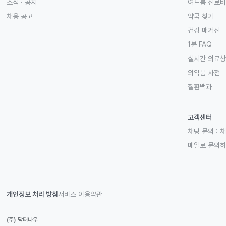
소식 · 공지
여드름 진료비
채용 공고
약국 찾기
건강 매거진
1분 FAQ
실시간 의료
의약품 사전
질환백과
고객센터
채팅 문의 :
채
메일로 문의
개인정보 처리 방침
서비스 이용약관
(주) 닥터나우