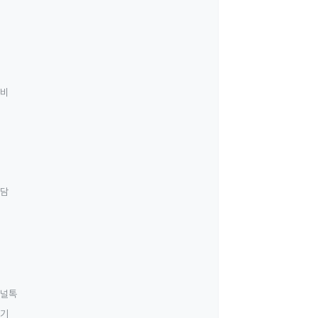
료비
상담
널톡
하기