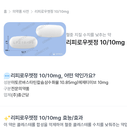
홈
의약품 사전
리피로우젯정 10/10mg
혈중 지질 수치를 낮추는 약
리피로우젯정 10/10mg
리피로우젯정 10/10mg
, 어떤 약인가요?
성분
아토르바스타틴칼슘삼수화물 10.85mg|에제티미브 10mg
구분
전문의약품
업체
(주)종근당
리피로우젯정 10/10mg
효능/효과
이 약은 콜레스테롤 합성을 억제하여 혈중 콜레스테롤 수치를 낮춰주는 약