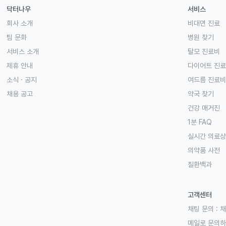
닥터나우
서비스
회사 소개
비대면 진료
팀 문화
병원 찾기
서비스 소개
탈모 진료비
제휴 안내
다이어트 진
소식 · 공지
여드름 진료비
채용 공고
약국 찾기
건강 매거진
1분 FAQ
실시간 의료
의약품 사전
질환백과
고객센터
채팅 문의 :
채
메일로 문의